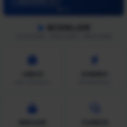
查看数据看板
我们的核心优势
专业的技术团队 · 先进的分析算法 · 可靠的实时数据
AI智能分析
实时数据同步
深度学习算法持续优化
毫秒级数据更新延迟
数据安全加密
专业客服支持