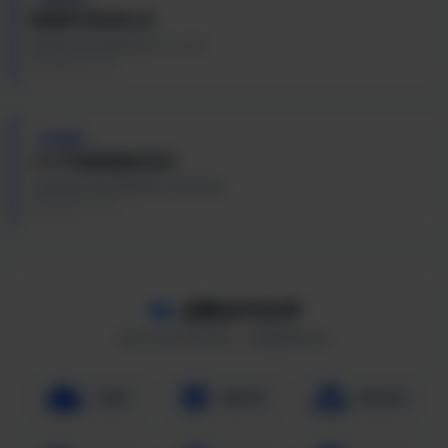
数据源升级完成公告
数据同步延迟降低至50ms以内
2026-07-16
行业资讯
2026年度数据报告发布
全面回顾年度数据趋势与预测表现
2026-07-14
战略合作伙伴
携手业界领先机构，共建数据生态
云数据
智算科技
数联网络