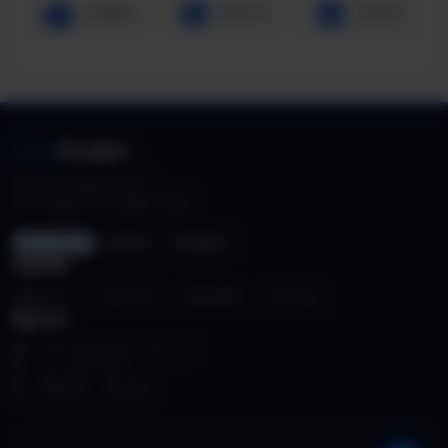
深蓝智能
数据工场
云擎科技
Data
Predict
加拿大28 智能预测系统
基于大数据分析与机器学习模型
ISO 27001
GDPR
SSL加密
快速导航
加拿大28
台湾PC28
隐私政策
用户协议
联系方式
service@datapredict.com
400-888-9999
数据加密 · 安全可靠