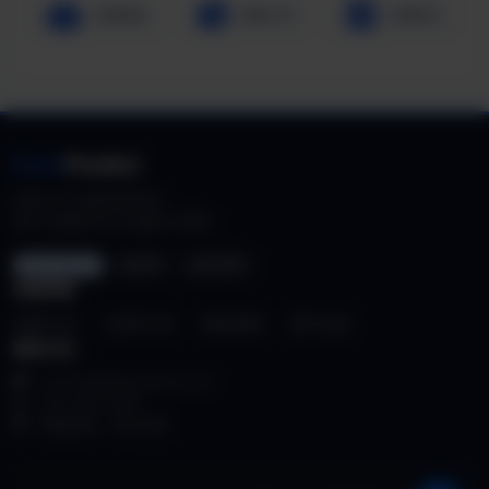
深蓝智能
数据工场
云擎科技
Data
Predict
加拿大28 智能预测系统
基于大数据分析与机器学习模型
ISO 27001
GDPR
SSL加密
快速导航
加拿大28
台湾PC28
隐私政策
用户协议
联系方式
service@datapredict.com
400-888-9999
数据加密 · 安全可靠