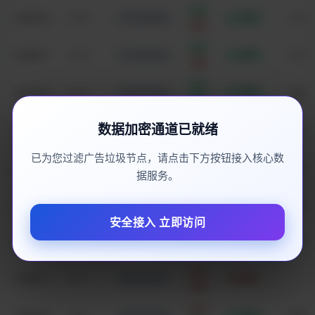
大
3466278
21:35
7+7+9=23
命中
大小
双
大
3466277
21:32
7+4+8=19
命中
大小
双
小
3466276
21:28
4+2+6=12
命中
组合
双
小
数据加密通道已就绪
3466275
21:25
2+6+2=10
命中
大小
单
已为您过滤广告垃圾节点，请点击下方按钮接入核心数
小
3466274
21:21
5+8+0=13
命中
大小
据服务。
双
小
3466273
21:18
9+4+0=13
命中
组合
单
安全接入 立即访问
大
3466272
21:14
7+7+1=15
命中
大小
双
大
3466271
21:11
0+4+7=11
未中
-
双
小