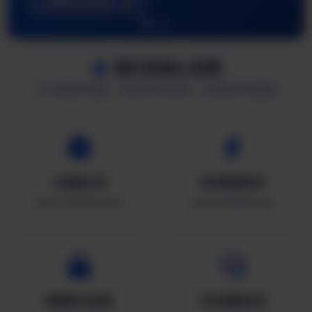
查看数据看板
我们的核心优势
专业的技术团队 · 先进的分析算法 · 可靠的实时数据
AI智能分析
实时数据同步
深度学习算法持续优化
毫秒级数据更新延迟
数据安全加密
专业客服支持